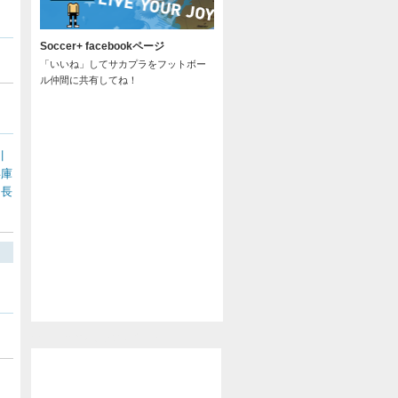
Soccer+ facebookページ
「いいね」してサカプラをフットボー
ル仲間に共有してね！
川
兵庫
長
/
@soccer_pla からのツイート