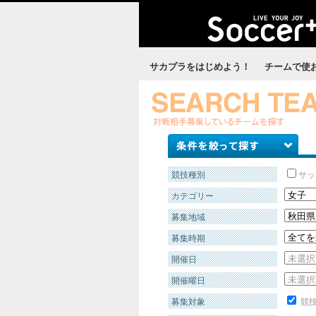
サカプラをはじめよう！
チームで使
競技種別
サッ
カテゴリー
募集地域
募集時期
開催日
開催曜日
募集対象
競