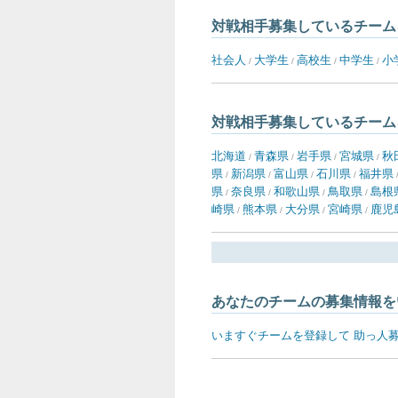
対戦相手募集しているチーム
社会人
大学生
高校生
中学生
小
/
/
/
/
対戦相手募集しているチーム
北海道
青森県
岩手県
宮城県
秋
/
/
/
/
県
新潟県
富山県
石川県
福井県
/
/
/
/
県
奈良県
和歌山県
鳥取県
島根
/
/
/
/
崎県
熊本県
大分県
宮崎県
鹿児
/
/
/
/
あなたのチームの募集情報を
いますぐチームを登録して 助っ人