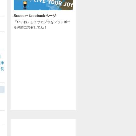
Soccer+ facebookページ
「いいね」してサカプラをフットボー
ル仲間に共有してね！
川
兵庫
長
/
@soccer_pla からのツイート