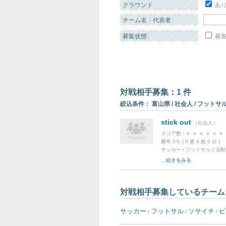
グラウンド
あ
チーム名・代表者
募集状態
募集
対戦相手募集：1 件
絞込条件： 富山県 / 社会人 / フットサル 
stick out
（社会人）
スコア数 :
★
★
★
★
★
★
勝率 0％ ( 0 勝 0 敗 0 分
サッカー / フットサル ( 活動地
…続きをみる
対戦相手募集しているチーム
サッカー
フットサル
ソサイチ
ビ
/
/
/