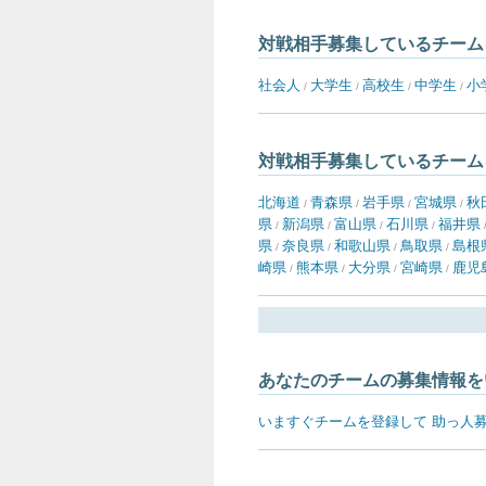
対戦相手募集しているチーム
社会人
大学生
高校生
中学生
小
/
/
/
/
対戦相手募集しているチーム
北海道
青森県
岩手県
宮城県
秋
/
/
/
/
県
新潟県
富山県
石川県
福井県
/
/
/
/
県
奈良県
和歌山県
鳥取県
島根
/
/
/
/
崎県
熊本県
大分県
宮崎県
鹿児
/
/
/
/
あなたのチームの募集情報を
いますぐチームを登録して 助っ人