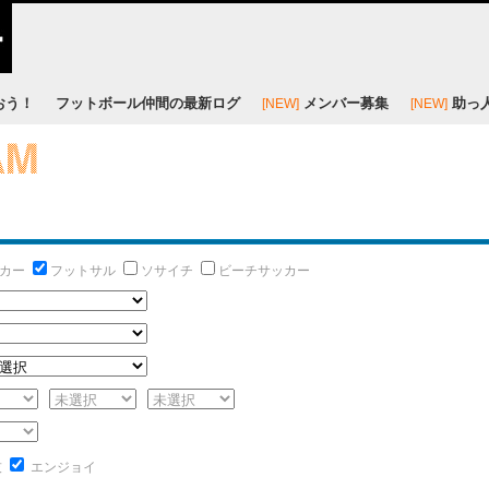
おう！
フットボール仲間の最新ログ
メンバー募集
助っ
[NEW]
[NEW]
カー
フットサル
ソサイチ
ビーチサッカー
技
エンジョイ