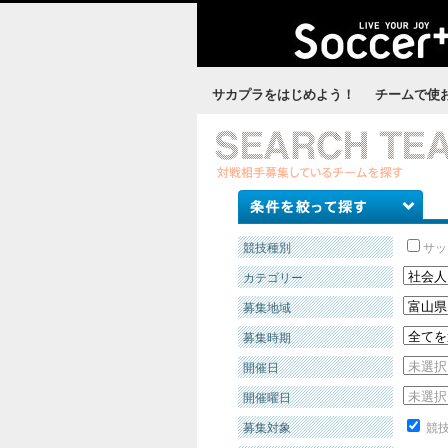
サカプラをはじめよう！
チームで使
競技種別
サッ
カテゴリー
募集地域
募集時期
開催日
開催曜日
募集対象
競