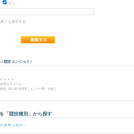
り
なし
終了も表示する
/ 競技 エンジョイ /
★
★
★
★
 ) 総得点 0 ゴール
域 : 富山県 魚津市 | メンバー数 : 18名 )
を「競技種別」から探す
ーチサッカー
/