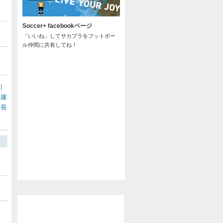
Soccer+ facebookページ
「いいね」してサカプラをフットボー
ル仲間に共有してね！
川
兵庫
長
/
@soccer_pla からのツイート