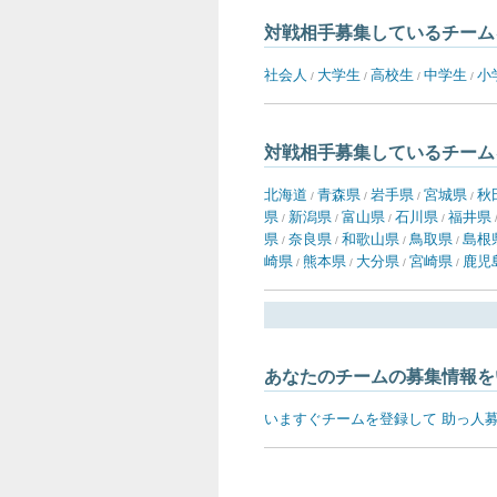
対戦相手募集しているチーム
社会人
大学生
高校生
中学生
小
/
/
/
/
対戦相手募集しているチーム
北海道
青森県
岩手県
宮城県
秋
/
/
/
/
県
新潟県
富山県
石川県
福井県
/
/
/
/
県
奈良県
和歌山県
鳥取県
島根
/
/
/
/
崎県
熊本県
大分県
宮崎県
鹿児
/
/
/
/
あなたのチームの募集情報を
いますぐチームを登録して 助っ人