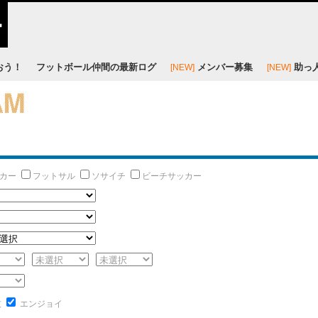
おう！
フットボール仲間の最新ログ
メンバー募集
助っ
[NEW]
[NEW]
カー
フットサル
ソサイチ
ビーチサッカー
技
エンジョイ