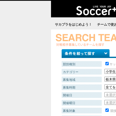
サカプラをはじめよう！
チームで使
競技種別
サッ
カテゴリー
募集地域
募集時期
開催日
開催曜日
募集対象
競