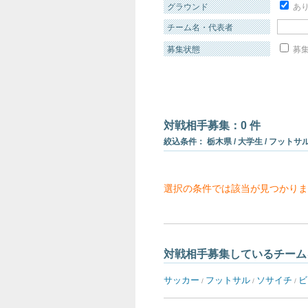
グラウンド
あ
チーム名・代表者
募集状態
募集
対戦相手募集：0 件
絞込条件： 栃木県 / 大学生 / フットサル 
選択の条件では該当が見つかりま
対戦相手募集しているチーム
サッカー
フットサル
ソサイチ
ビ
/
/
/