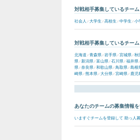
対戦相手募集しているチーム
社会人
大学生
高校生
中学生
小
/
/
/
/
対戦相手募集しているチーム
北海道
青森県
岩手県
宮城県
秋
/
/
/
/
県
新潟県
富山県
石川県
福井県
/
/
/
/
県
奈良県
和歌山県
鳥取県
島根
/
/
/
/
崎県
熊本県
大分県
宮崎県
鹿児
/
/
/
/
あなたのチームの募集情報を
いますぐチームを登録して 助っ人