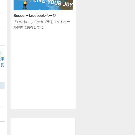
Soccer+ facebookページ
「いいね」してサカプラをフットボー
ル仲間に共有してね！
川
兵庫
長
/
@soccer_pla からのツイート