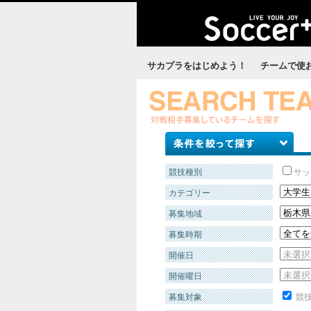
サカプラをはじめよう！
チームで使
競技種別
サッ
カテゴリー
募集地域
募集時期
開催日
開催曜日
募集対象
競