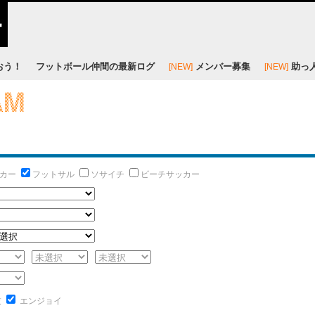
おう！
フットボール仲間の最新ログ
メンバー募集
助っ
[NEW]
[NEW]
カー
フットサル
ソサイチ
ビーチサッカー
技
エンジョイ