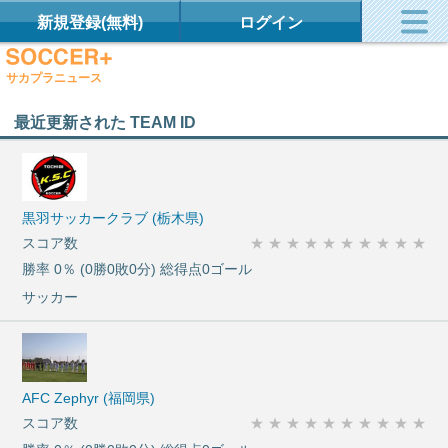
新規登録(無料)
ログイン
サカプラニュース
最近更新された TEAM ID
黒羽サッカークラブ (栃木県)
スコア数
★
★
★
★
★
★
★
★
★
★
勝率 0％ (0勝0敗0分) 総得点0ゴール
サッカー
AFC Zephyr (福岡県)
スコア数
★
★
★
★
★
★
★
★
★
★