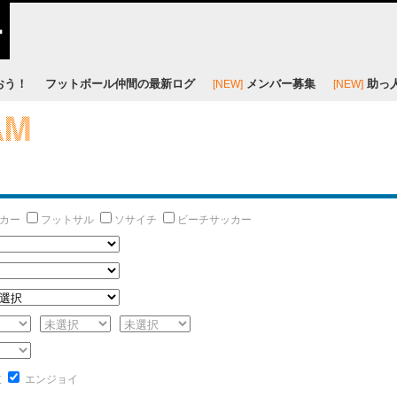
おう！
フットボール仲間の最新ログ
メンバー募集
助っ
[NEW]
[NEW]
カー
フットサル
ソサイチ
ビーチサッカー
技
エンジョイ