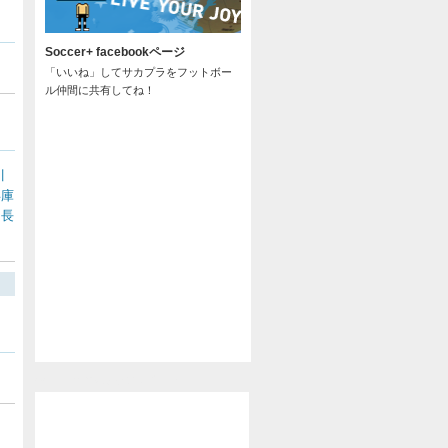
Soccer+ facebookページ
「いいね」してサカプラをフットボー
ル仲間に共有してね！
川
兵庫
長
/
@soccer_pla からのツイート