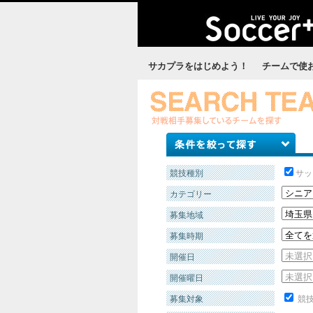
サカプラをはじめよう！
チームで使
競技種別
サッ
カテゴリー
募集地域
募集時期
開催日
開催曜日
募集対象
競