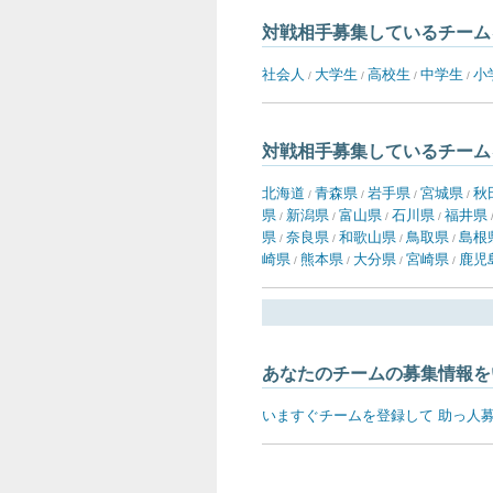
対戦相手募集しているチーム
社会人
大学生
高校生
中学生
小
/
/
/
/
対戦相手募集しているチーム
北海道
青森県
岩手県
宮城県
秋
/
/
/
/
県
新潟県
富山県
石川県
福井県
/
/
/
/
県
奈良県
和歌山県
鳥取県
島根
/
/
/
/
崎県
熊本県
大分県
宮崎県
鹿児
/
/
/
/
あなたのチームの募集情報を
いますぐチームを登録して 助っ人