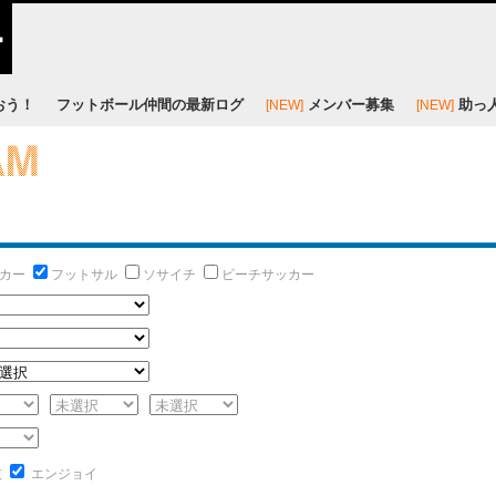
おう！
フットボール仲間の最新ログ
メンバー募集
助っ
[NEW]
[NEW]
カー
フットサル
ソサイチ
ビーチサッカー
技
エンジョイ