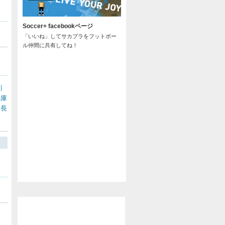
Soccer+ facebookページ
「いいね」してサカプラをフットボー
ル仲間に共有してね！
川
兵庫
長
/
@soccer_pla からのツイート