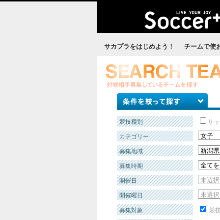
サカプラをはじめよう！
チームで使
競技種別
サッ
カテゴリー
募集地域
募集時期
開催日
開催曜日
募集対象
競