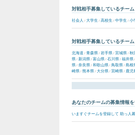
対戦相手募集しているチーム
社会人
大学生
高校生
中学生
小
/
/
/
/
対戦相手募集しているチーム
北海道
青森県
岩手県
宮城県
秋
/
/
/
/
県
新潟県
富山県
石川県
福井県
/
/
/
/
県
奈良県
和歌山県
鳥取県
島根
/
/
/
/
崎県
熊本県
大分県
宮崎県
鹿児
/
/
/
/
あなたのチームの募集情報を
いますぐチームを登録して 助っ人