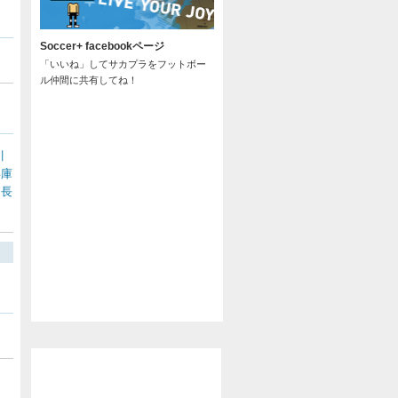
Soccer+ facebookページ
「いいね」してサカプラをフットボー
ル仲間に共有してね！
川
兵庫
長
/
@soccer_pla からのツイート