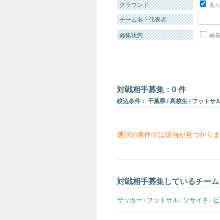
グラウンド
あ
チーム名・代表者
募集状態
募集
対戦相手募集：0 件
絞込条件： 千葉県 / 高校生 / フットサル 
選択の条件では該当が見つかりま
対戦相手募集しているチーム
サッカー
フットサル
ソサイチ
ビ
/
/
/