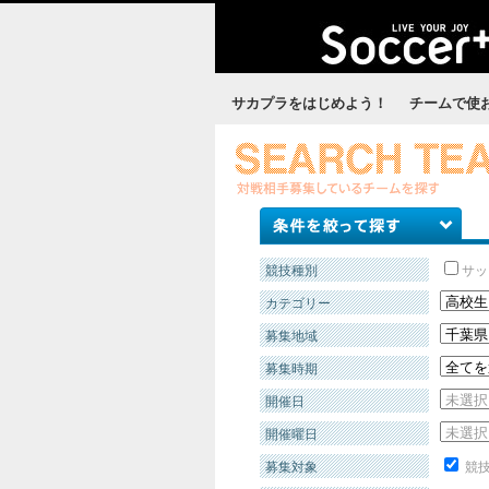
サカプラをはじめよう！
チームで使
競技種別
サッ
カテゴリー
募集地域
募集時期
開催日
開催曜日
募集対象
競