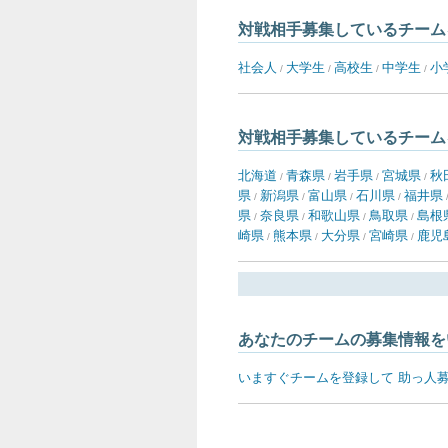
対戦相手募集しているチーム
社会人
大学生
高校生
中学生
小
/
/
/
/
対戦相手募集しているチーム
北海道
青森県
岩手県
宮城県
秋
/
/
/
/
県
新潟県
富山県
石川県
福井県
/
/
/
/
県
奈良県
和歌山県
鳥取県
島根
/
/
/
/
崎県
熊本県
大分県
宮崎県
鹿児
/
/
/
/
あなたのチームの募集情報を
いますぐチームを登録して 助っ人