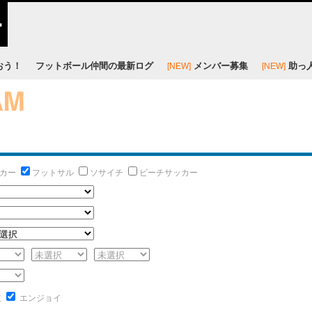
おう！
フットボール仲間の最新ログ
メンバー募集
助っ
[NEW]
[NEW]
カー
フットサル
ソサイチ
ビーチサッカー
技
エンジョイ