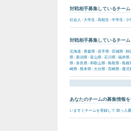
対戦相手募集しているチーム
社会人
大学生
高校生
中学生
小
/
/
/
/
対戦相手募集しているチーム
北海道
青森県
岩手県
宮城県
秋
/
/
/
/
県
新潟県
富山県
石川県
福井県
/
/
/
/
県
奈良県
和歌山県
鳥取県
島根
/
/
/
/
崎県
熊本県
大分県
宮崎県
鹿児
/
/
/
/
あなたのチームの募集情報を
いますぐチームを登録して 助っ人