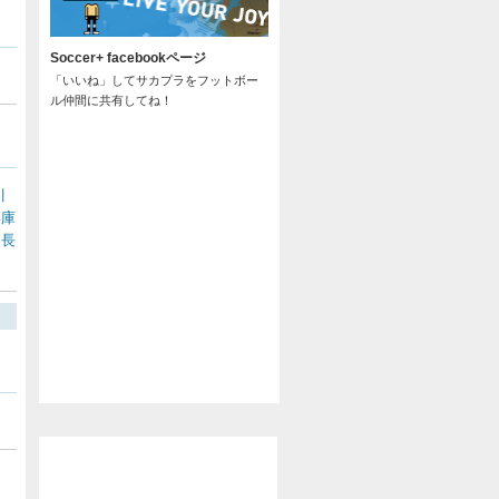
Soccer+ facebookページ
「いいね」してサカプラをフットボー
ル仲間に共有してね！
川
兵庫
長
/
@soccer_pla からのツイート