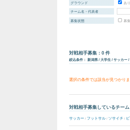
グラウンド
あ
チーム名・代表者
募集状態
募集
対戦相手募集：0 件
絞込条件： 新潟県 / 大学生 / サッカー /
選択の条件では該当が見つかりま
対戦相手募集しているチーム
サッカー
フットサル
ソサイチ
ビ
/
/
/