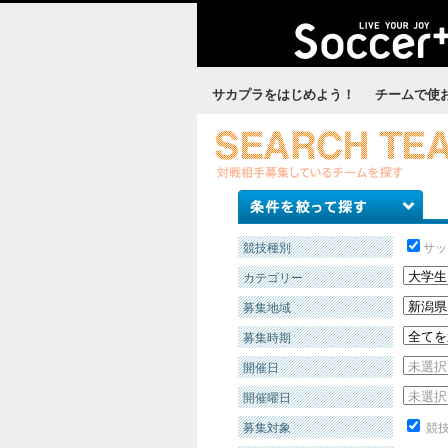
サカプラをはじめよう！
チームで使
競技種別
サッ
カテゴリー
募集地域
募集時期
開催日
開催曜日
募集対象
競