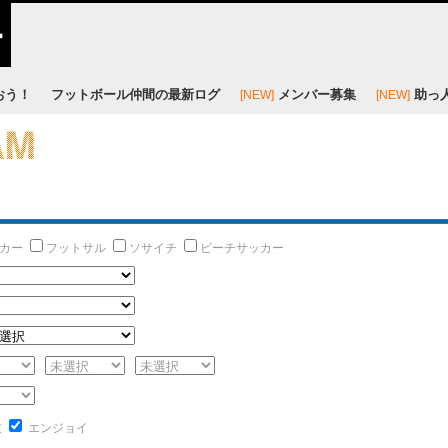
おう！
フットボール仲間の最新ログ
メンバー募集
助っ
[NEW]
[NEW]
カー
フットサル
ソサイチ
ビーチサッカー
技
エンジョイ