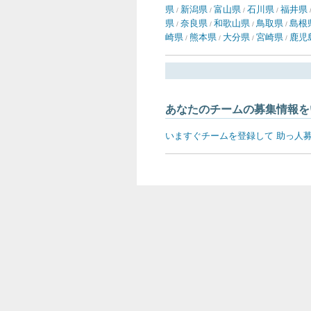
県
新潟県
富山県
石川県
福井県
/
/
/
/
県
奈良県
和歌山県
鳥取県
島根
/
/
/
/
崎県
熊本県
大分県
宮崎県
鹿児
/
/
/
/
あなたのチームの募集情報を
いますぐチームを登録して 助っ人