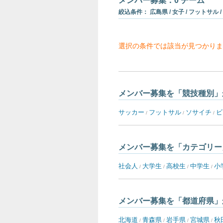
メンバー募集：0 チーム
絞込条件： 広島県 / 女子 / フットサル /
選択の条件では該当が見つかりま
メンバー募集を「競技種別」
サッカー
フットサル
ソサイチ
ビ
/
/
/
メンバー募集を「カテゴリー
社会人
大学生
高校生
中学生
小
/
/
/
/
メンバー募集を「都道府県」
北海道
青森県
岩手県
宮城県
秋
/
/
/
/