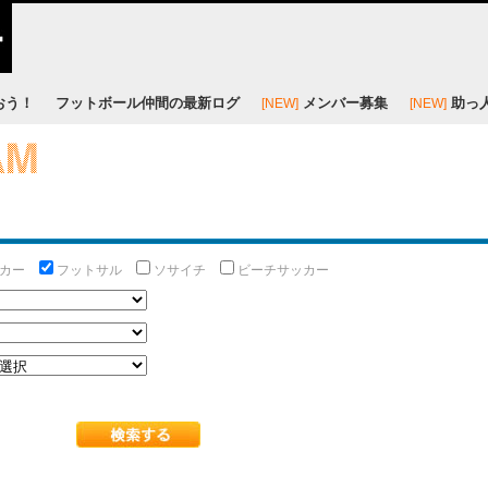
おう！
フットボール仲間の最新ログ
メンバー募集
助っ
[NEW]
[NEW]
ッカー
フットサル
ソサイチ
ビーチサッカー