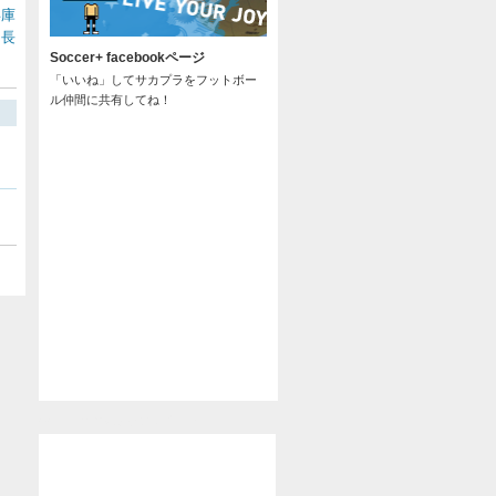
兵庫
長
/
Soccer+ facebookページ
「いいね」してサカプラをフットボー
ル仲間に共有してね！
@soccer_pla からのツイート