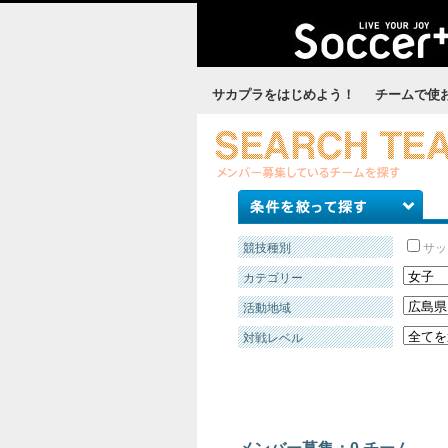
サカプラをはじめよう！
チームで使
競技種別
サ
カテゴリー
活動地域
対戦レベル