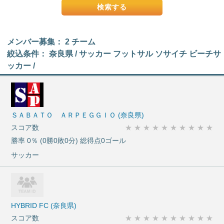
メンバー募集： 2 チーム
絞込条件： 奈良県 / サッカー フットサル ソサイチ ビーチサ
ッカー /
ＳＡＢＡＴＯ ＡＲＰＥＧＧＩＯ (奈良県)
スコア数
★
★
★
★
★
★
★
★
★
★
勝率 0％ (0勝0敗0分) 総得点0ゴール
サッカー
HYBRID FC (奈良県)
スコア数
★
★
★
★
★
★
★
★
★
★