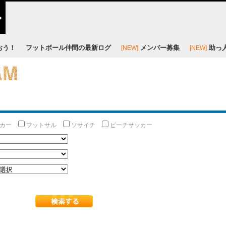
おう！
フットボール仲間の最新ログ
メンバー募集
助っ
[NEW]
[NEW]
ッカー
フットサル
ソサイチ
ビーチサッカー