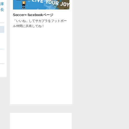
兵庫
長
/
Soccer+ facebookページ
「いいね」してサカプラをフットボー
ル仲間に共有してね！
@soccer_pla からのツイート