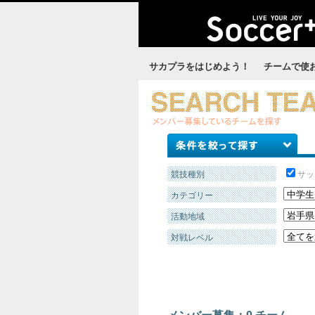
サカプラをはじめよう！
チームで使
競技種別
サ
カテゴリー
活動地域
対戦レベル