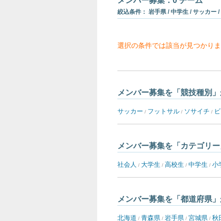
メンバー募集：0 チーム
絞込条件： 岩手県 / 中学生 / サッカー /
選択の条件では該当が見つかりま
メンバー募集を「競技種別」
サッカー
フットサル
ソサイチ
ビ
/
/
/
メンバー募集を「カテゴリー
社会人
大学生
高校生
中学生
小
/
/
/
/
メンバー募集を「都道府県」
北海道
青森県
岩手県
宮城県
秋
/
/
/
/