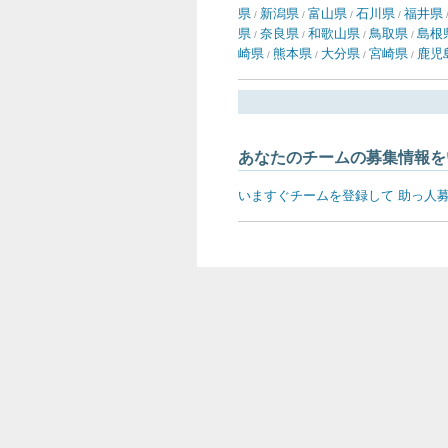
県
新潟県
富山県
石川県
福井県
/
/
/
/
県
奈良県
和歌山県
鳥取県
島根
/
/
/
/
崎県
熊本県
大分県
宮崎県
鹿児
/
/
/
/
あなたのチームの募集情報を
いますぐチームを登録して 助っ人