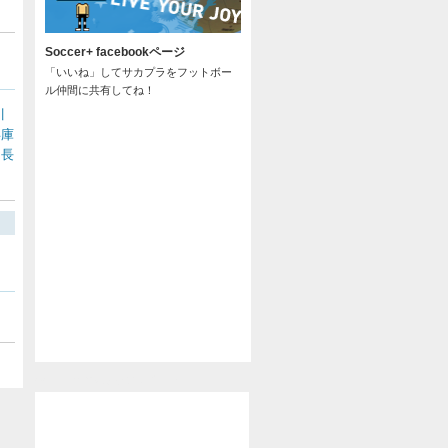
Soccer+ facebookページ
「いいね」してサカプラをフットボー
ル仲間に共有してね！
川
兵庫
長
/
@soccer_pla からのツイート