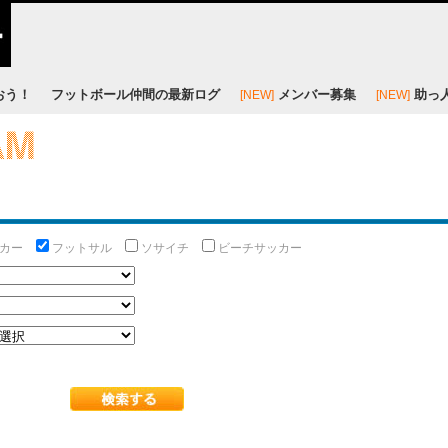
おう！
フットボール仲間の最新ログ
メンバー募集
助っ
[NEW]
[NEW]
ッカー
フットサル
ソサイチ
ビーチサッカー