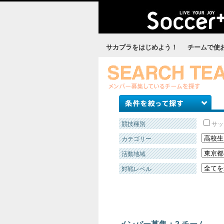
サカプラをはじめよう！
チームで使
競技種別
サ
カテゴリー
活動地域
対戦レベル