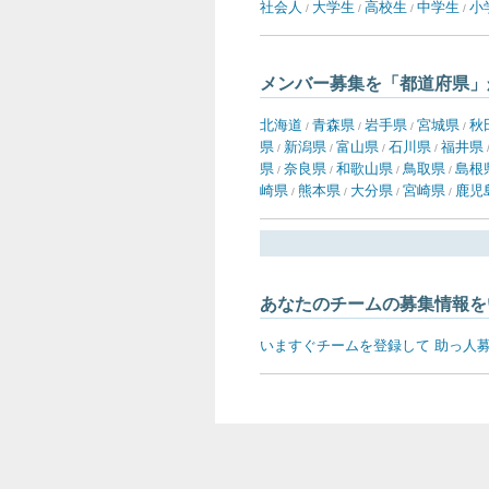
社会人
大学生
高校生
中学生
小
/
/
/
/
メンバー募集を「都道府県」
北海道
青森県
岩手県
宮城県
秋
/
/
/
/
県
新潟県
富山県
石川県
福井県
/
/
/
/
県
奈良県
和歌山県
鳥取県
島根
/
/
/
/
崎県
熊本県
大分県
宮崎県
鹿児
/
/
/
/
あなたのチームの募集情報を
いますぐチームを登録して 助っ人