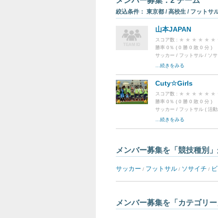
メンバー募集：2 チーム
絞込条件： 東京都 / 高校生 / フットサル
山本JAPAN
スコア数 :
★
★
★
★
★
★
勝率 0％ ( 0 勝 0 敗 0 分
サッカー / フットサル / ソサイ
…続きをみる
Cuty☆Girls
スコア数 :
★
★
★
★
★
★
勝率 0％ ( 0 勝 0 敗 0 分
サッカー / フットサル ( 活動地
…続きをみる
メンバー募集を「競技種別」
サッカー
フットサル
ソサイチ
ビ
/
/
/
メンバー募集を「カテゴリー