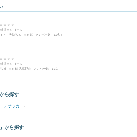
 /
★
★
★
★
 ) 総得点 0 ゴール
チ ( 活動地域 : 東京都 | メンバー数 : 12名 )
★
★
★
★
 ) 総得点 0 ゴール
域 : 東京都 武蔵野市 | メンバー数 : 15名 )
から探す
ーチサッカー
/
」から探す