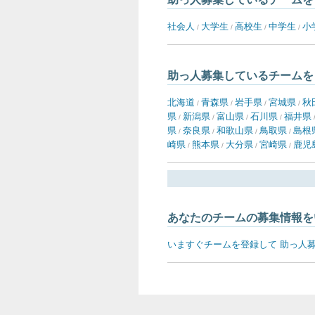
社会人
大学生
高校生
中学生
小
/
/
/
/
助っ人募集しているチームを
北海道
青森県
岩手県
宮城県
秋
/
/
/
/
県
新潟県
富山県
石川県
福井県
/
/
/
/
県
奈良県
和歌山県
鳥取県
島根
/
/
/
/
崎県
熊本県
大分県
宮崎県
鹿児
/
/
/
/
あなたのチームの募集情報を
いますぐチームを登録して 助っ人