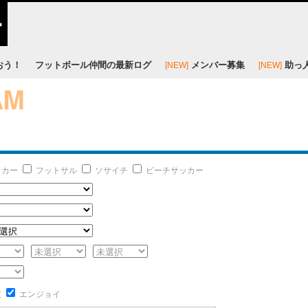
おう！
フットボール仲間の最新ログ
メンバー募集
助っ
[NEW]
[NEW]
ッカー
フットサル
ソサイチ
ビーチサッカー
技
エンジョイ