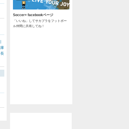
Soccer+ facebookページ
「いいね」してサカプラをフットボー
ル仲間に共有してね！
川
兵庫
長
/
@soccer_pla からのツイート