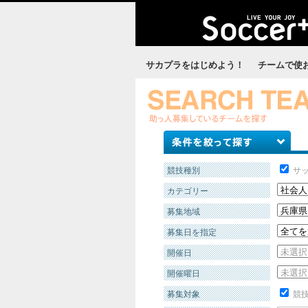
サカプラをはじめよう！
チームで使
競技種別
サ
カテゴリー
募集地域
募集日を指定
開催日
開催曜日
募集対象
競