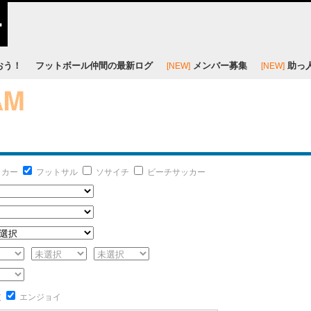
おう！
フットボール仲間の最新ログ
メンバー募集
助っ
[NEW]
[NEW]
ッカー
フットサル
ソサイチ
ビーチサッカー
技
エンジョイ