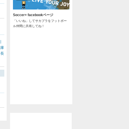
Soccer+ facebookページ
「いいね」してサカプラをフットボー
ル仲間に共有してね！
川
兵庫
長
/
@soccer_pla からのツイート