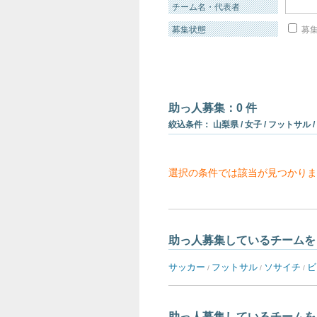
チーム名・代表者
募集状態
募集
助っ人募集：0 件
絞込条件： 山梨県 / 女子 / フットサル /
選択の条件では該当が見つかりま
助っ人募集しているチームを
サッカー
フットサル
ソサイチ
ビ
/
/
/
助っ人募集しているチームを