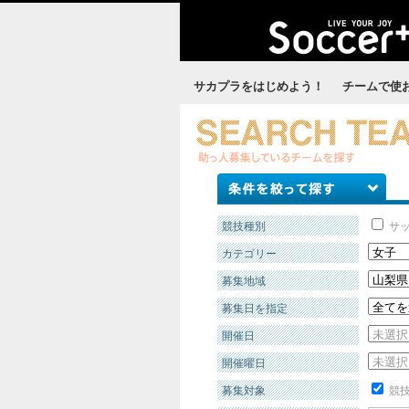
サカプラをはじめよう！
チームで使
競技種別
サ
カテゴリー
募集地域
募集日を指定
開催日
開催曜日
募集対象
競