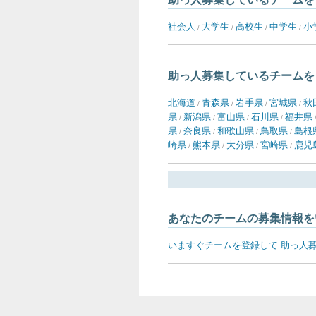
社会人
大学生
高校生
中学生
小
/
/
/
/
助っ人募集しているチームを
北海道
青森県
岩手県
宮城県
秋
/
/
/
/
県
新潟県
富山県
石川県
福井県
/
/
/
/
県
奈良県
和歌山県
鳥取県
島根
/
/
/
/
崎県
熊本県
大分県
宮崎県
鹿児
/
/
/
/
あなたのチームの募集情報を
いますぐチームを登録して 助っ人