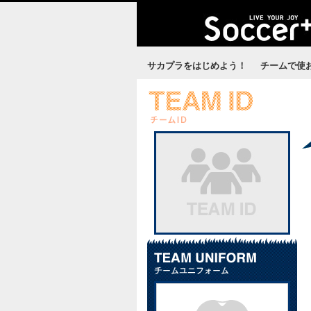
サカプラをはじめよう！
チームで使