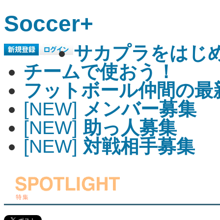
Soccer+
サカプラをはじ
チームで使おう！
フットボール仲間の最
[NEW]
メンバー募集
[NEW]
助っ人募集
[NEW]
対戦相手募集