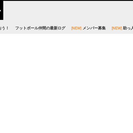
おう！
フットボール仲間の最新ログ
メンバー募集
助っ
[NEW]
[NEW]