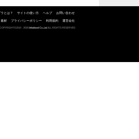
プラとは？
サイトの使い方
ヘルプ
お問い合わせ
ク素材
プライバシーポリシー
利用規約
運営会社
COPYRIGHT©2010 - 2026
littleblend Co.,Ltd
ALL RIGHTS RESERVED